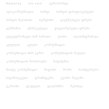
Malpensa
sim card
აეროპორტი
ავიაკომპენსაცია
ბარგი
ბარგის დასატოვებელი
ბარგის შესანახი
ბერლინი
გაუქმებული ფრენა
გერმანია
გზამკვლევი
დაგვიანებული ფრენა
ელექტრონული სიმ ბარათი
ესიმი
თვითმფრინავი
კლუბები
კლუბი
კომპენსაცია
კომპენსაცია 600 ევრო
კომპენსაციის მიღება
კომპენსაციის მოთხოვნა
მალპენსა
მიიღე კომპენსაცია
მილანი
რომი
საინტერესო
საქართველო
ტრანსფერი
უვიზო რეჟიმი
უკრაინა
ფაქტები
ფიუმიჩნო
შენახვა