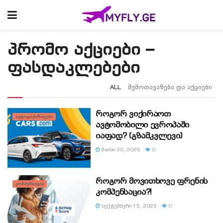
პრომო აქციები –
ფასდაკლებები
ALL
ᲨᲔᲛᲝᲗᲐᲕᲐᲖᲔᲑᲐ ᲓᲐ ᲐᲥᲪᲘᲔᲑᲘ
როგორ ვიქირაოთ
ᲐᲕᲢᲝᲒᲐᲥᲘᲠᲐᲕᲔᲑᲐ
ავტომობილი ევროპაში
იაფად? (გზამკვლევი)
ᲛᲐᲘᲡᲘ 30, 2026
0
როგორ მოვითხოვე ფრენის
ᲙᲝᲛᲞᲔᲜᲡᲐᲪᲘᲐ
კომპენსაცია?!
ᲡᲔᲥᲢᲔᲛᲑᲔᲠᲘ 15, 2025
0