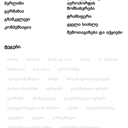
Ბერლინი
Აეროპორტის
Მომსახურება
Გერმანია
Ტრანსფერი
Გზამკვლევი
Ყველა Სიახლე
Კომპენსაცია
Შემოთავაზება Და Აქციები
ტეგები
Airalo
AirHelp
Booking.com
eSims
ID ბარათი
Malpensa
sim card
აეროპორტი
ავიაკომპენსაცია
ბარგი
ბარგის დასატოვებელი
ბარგის შესანახი
ბერლინი
გაუქმებული ფრენა
გერმანია
გზამკვლევი
დაგვიანებული ფრენა
ელექტრონული სიმ ბარათი
ესიმი
თვითმფრინავი
კლუბები
კლუბი
კომპენსაცია
კომპენსაცია 600 ევრო
კომპენსაციის მიღება