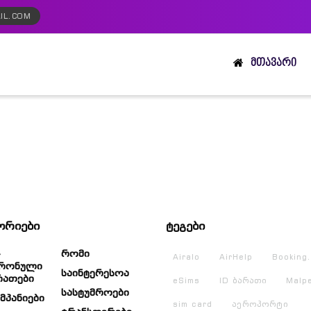
IL.COM
ᲛᲗᲐᲕᲐᲠᲘ
ორიები
ტეგები
Რომი
Airalo
AirHelp
Booking
რონული
Საინტერესოა
რათები
eSims
ID ბარათი
Malp
Სასტუმროები
მპანიები
sim card
აეროპორტი