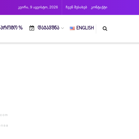
კვირა, 9 აგვისტო, 2026
ჩვენ შესახებ
კონტაქტი
ᲞᲠᲝᲛᲝ %
ᲓᲐᲯᲐᲕᲨᲜᲐ
ENGLISH
.com
ensa