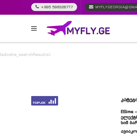
+995 598328777
MYFLYGEORGIA@GMA
[adivaha_searchResults]
კატეგ
ESims –
Ელექტ
Სიმ Ბა
Ავიაკო