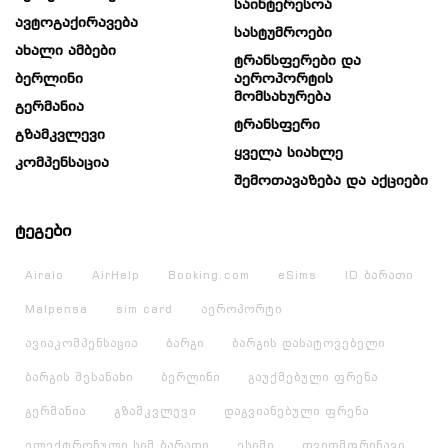
Საინტერესოა
Ავტოგაქირავება
Სასტუმროები
Ახალი Ამბები
Ტრანსფერები Და
Ბერლინი
Აეროპორტის
Მომსახურება
Გერმანია
Ტრანსფერი
Გზამკვლევი
Ყველა Სიახლე
Კომპენსაცია
Შემოთავაზება Და Აქციები
ტეგები
Airalo
AirHelp
Booking.com
eSims
ID ბარათი
Malpensa
sim card
აეროპორტი
ავიაკომპენსაცია
ბარგი
ბარგის დასატოვებელი
ბარგის შესანახი
ბერლინი
გაუქმებული ფრენა
გერმანია
გზამკვლევი
დაგვიანებული ფრენა
ელექტრონული სიმ ბარათი
ესიმი
თვითმფრინავი