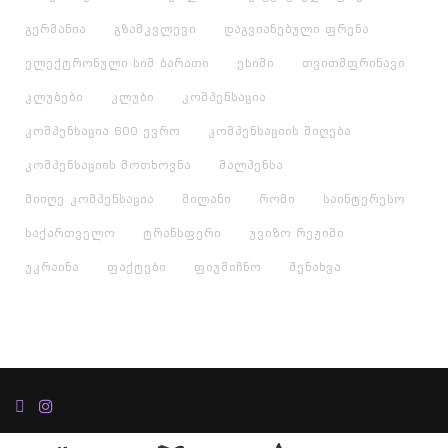
გერმანია
გზამკვლევი
დაგვიანებული ფრენა
ელექტრონული სიმ ბარათი
ესიმი
თვითმფრინავი
კლუბები
კლუბი
კომპენსაცია
კომპენსაცია 600 ევრო
კომპენსაციის მიღება
კომპენსაციის მოთხოვნა
მალპენსა
მიიღე კომპენსაცია
მილანი
რომი
საინტერესო
საქართველო
ტრანსფერი
უვიზო რეჟიმი
უკრაინა
ფაქტები
ფიუმიჩნო
შენახვა