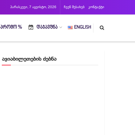
პარასკევი, 7 აგვისტო, 2026
ჩვენ შესახებ
კონტაქტი
ᲞᲠᲝᲛᲝ %
ᲓᲐᲯᲐᲕᲨᲜᲐ
ENGLISH
ავიაბილეთების ძებნა