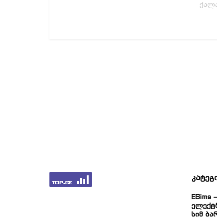
ქალა
კატეგ
ESims –
Ელექტ
Სიმ Ბა