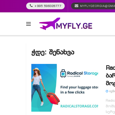
+995 598328777
MYFLYGEORGIA@GMA
ჭდე:
შენახვა
Rad
ბა
მო
ᲘᲕᲜᲘ
Radi
მომს
სერვ