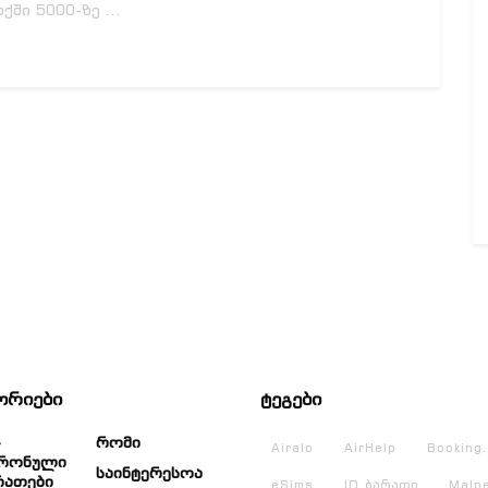
ქში 5000-ზე ...
ორიები
ტეგები
Რომი
Airalo
AirHelp
Booking
რონული
Საინტერესოა
რათები
eSims
ID ბარათი
Malp