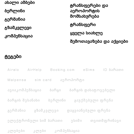
Ახალი Ამბები
Ტრანსფერები Და
Ბერლინი
Აეროპორტის
Მომსახურება
Გერმანია
Ტრანსფერი
Გზამკვლევი
Ყველა Სიახლე
Კომპენსაცია
Შემოთავაზება Და Აქციები
ტეგები
Airalo
AirHelp
Booking.com
eSims
ID ბარათი
Malpensa
sim card
აეროპორტი
ავიაკომპენსაცია
ბარგი
ბარგის დასატოვებელი
ბარგის შესანახი
ბერლინი
გაუქმებული ფრენა
გერმანია
გზამკვლევი
დაგვიანებული ფრენა
ელექტრონული სიმ ბარათი
ესიმი
თვითმფრინავი
კლუბები
კლუბი
კომპენსაცია