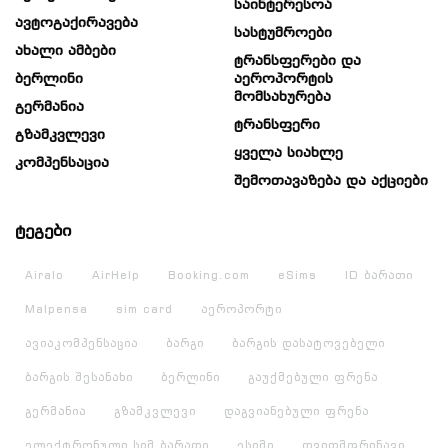
Საინტერესოა
Ავტოგაქირავება
Სასტუმროები
Ახალი Ამბები
Ტრანსფერები Და
Ბერლინი
Აეროპორტის
Მომსახურება
Გერმანია
Ტრანსფერი
Გზამკვლევი
Ყველა Სიახლე
Კომპენსაცია
Შემოთავაზება Და Აქციები
ტეგები
Airalo
AirHelp
Booking.com
eSims
ID ბარათი
Malpensa
sim card
აეროპორტი
ავიაკომპენსაცია
ბარგი
ბარგის დასატოვებელი
ბარგის შესანახი
ბერლინი
გაუქმებული ფრენა
გერმანია
გზამკვლევი
დაგვიანებული ფრენა
ელექტრონული სიმ ბარათი
ესიმი
თვითმფრინავი