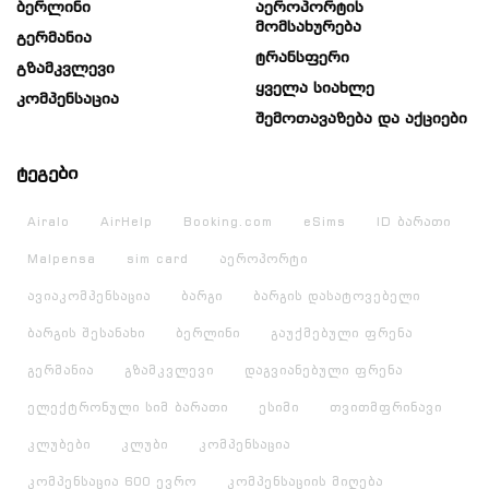
Ბერლინი
Აეროპორტის
Მომსახურება
Გერმანია
Ტრანსფერი
Გზამკვლევი
Ყველა Სიახლე
Კომპენსაცია
Შემოთავაზება Და Აქციები
ტეგები
Airalo
AirHelp
Booking.com
eSims
ID ბარათი
Malpensa
sim card
აეროპორტი
ავიაკომპენსაცია
ბარგი
ბარგის დასატოვებელი
ბარგის შესანახი
ბერლინი
გაუქმებული ფრენა
გერმანია
გზამკვლევი
დაგვიანებული ფრენა
ელექტრონული სიმ ბარათი
ესიმი
თვითმფრინავი
კლუბები
კლუბი
კომპენსაცია
კომპენსაცია 600 ევრო
კომპენსაციის მიღება